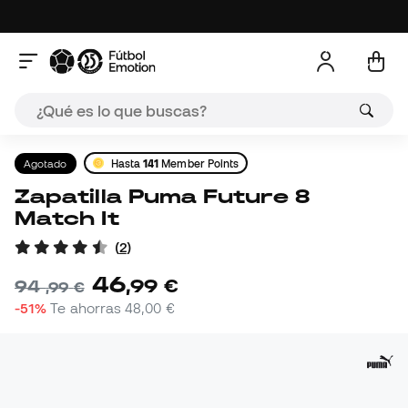
Agotado
Hasta
141
Member Points
Zapatilla Puma Future 8
Match It
(
2
)
46
,
99
€
94
,
99
€
-51%
Te ahorras
48,00 €