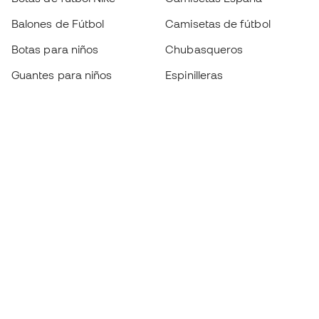
Balones de Fútbol
Camisetas de fútbol
Botas para niños
Chubasqueros
Guantes para niños
Espinilleras
Zapatillas para niños
Ropa de portero
Ropa para niños
Black Friday
Guantes de portero
Conviértete en
Member
ahora
Acumula puntos y ahorra en tus compras
Acceso prioritario a productos exclusivos