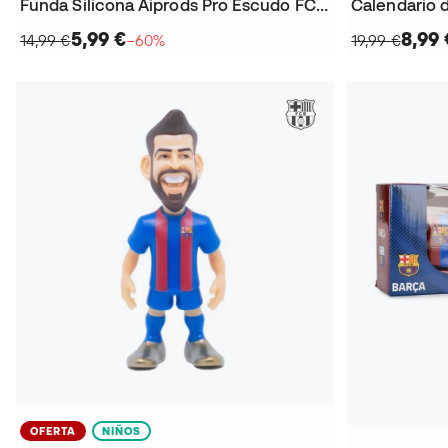
Funda Silicona Aiprods Pro Escudo FC Barcelona
Calendario 
5,99 €
8,99 
14,99 €
−60%
19,99 €
OFERTA
NIÑOS