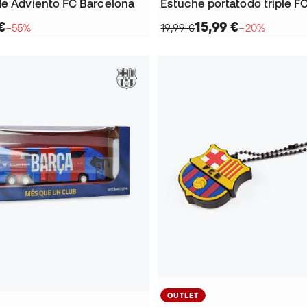
de Adviento FC Barcelona
€
15,99 €
−55%
19,99 €
−20%
OUTLET