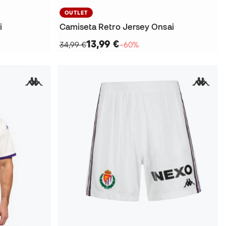
OUTLET
i
Camiseta Retro Jersey Onsai
13,99 €
34,99 €
−60%