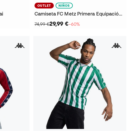
OUTLET
NIÑOS
ai
Camiseta FC Metz Primera Equipación 2025-2026 Niño
29,99 €
74,99 €
−60%