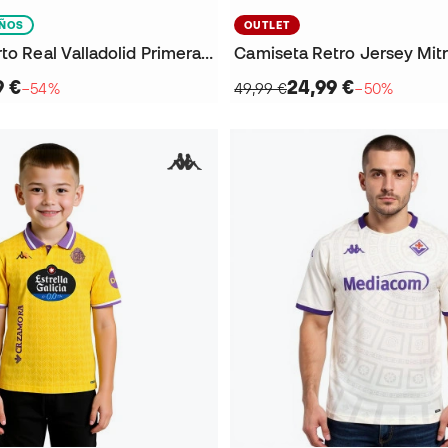
IÑOS
OUTLET
Pantalón corto Real Valladolid Primera Equipación 2025-2026 Niño
Camiseta Retro Jersey Mitr
9 €
24,99 €
−54%
49,99 €
−50%