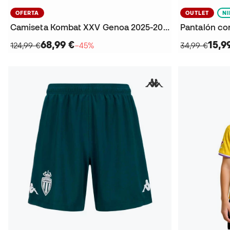
OFERTA
OUTLET
N
Camiseta Kombat XXV Genoa 2025-2026
68,99 €
15,9
124,99 €
−45%
34,99 €