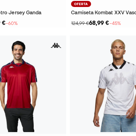
OFERTA
tro Jersey Ganda
9 €
68,99 €
−60%
124,99 €
−45%