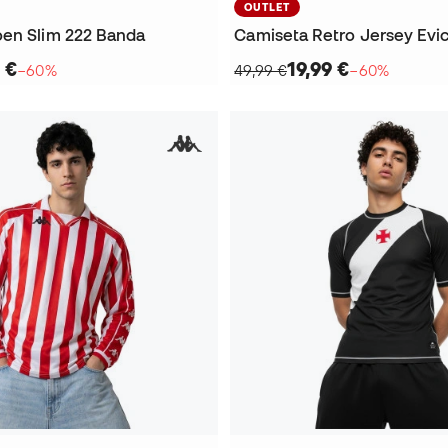
OUTLET
en Slim 222 Banda
Camiseta Retro Jersey Evi
 €
19,99 €
−60%
49,99 €
−60%