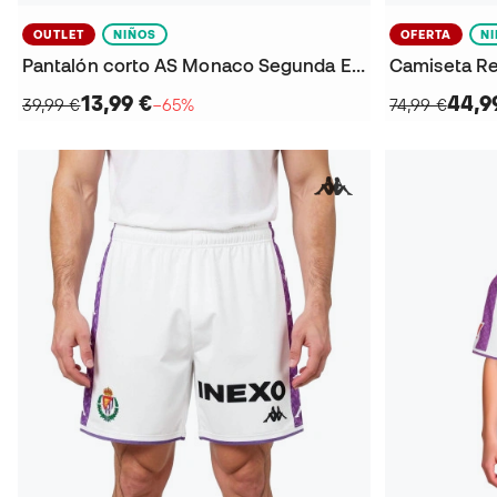
OUTLET
NIÑOS
OFERTA
N
Pantalón corto AS Monaco Segunda Equipación 2024-2025 Niño
13,99 €
44,9
39,99 €
−65%
74,99 €