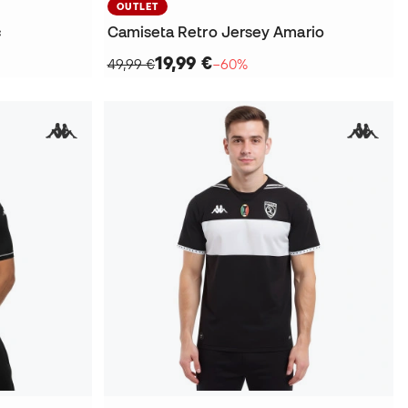
OUTLET
c
Camiseta Retro Jersey Amario
19,99 €
49,99 €
−60%