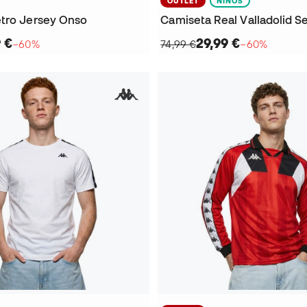
OUTLET
NIÑOS
tro Jersey Onso
9 €
29,99 €
−60%
74,99 €
−60%