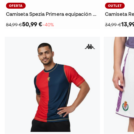
OFERTA
OUTLET
Camiseta Spezia Primera equipación 2025-2026
Camiseta Re
50,99 €
13,9
84,99 €
−40%
34,99 €