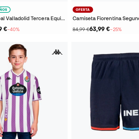
IÑOS
OFERTA
Camiseta Real Valladolid Tercera Equipación 2025-2026 Niño
9 €
63,99 €
−40%
84,99 €
−25%