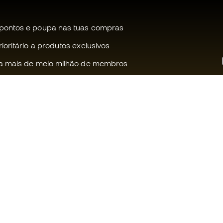
pontos e poupa nas tuas compras
oritário a produtos exclusivos
a mais de meio milhão de membros
Ajudamos-te?
Fútbol Emot
Apoio ao cliente
Comunidade
Trocas e devoluções
Trabalha co
Guia de material de futebol
Condições g
venda
Equivalência de tamanhos de
chuteiras
Política de c