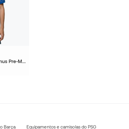
Camisola França x Jacquemus Pre-Match Mundial 2026 Criança
do Barça
Equipamentos e camisolas do PSG