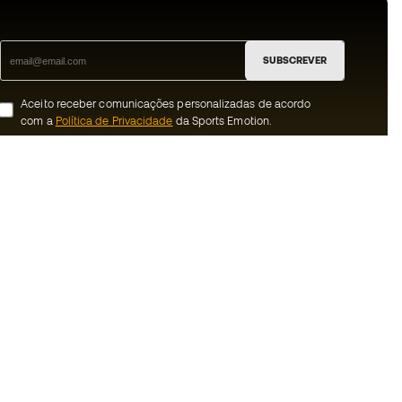
SUBSCREVER
Aceito receber comunicações personalizadas de acordo
com a
Política de Privacidade
da Sports Emotion.
ion
#BeTheBest
 member
Na Sports Emotion promovemos uma
cultura de vida desportiva orientada para
nnosco
alcançar a felicidade plena do desportista,
graças ao ecossistema criado pela
erais de compra e
especialização de cada uma das marcas
que fazem parte do grupo.
ookies
Ver todas as lojas