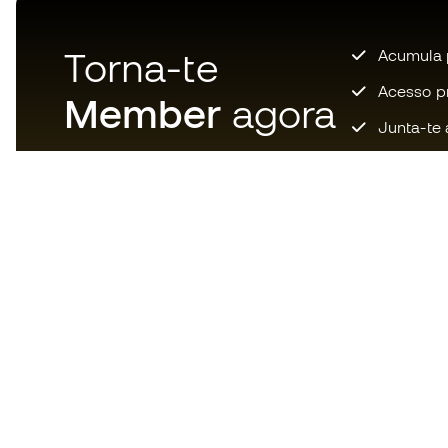
Torna-te
Acumula 
Acesso pri
Member
agora
Junta-te 
Descarrega agora a app dos
loucos por material de futebol e
desfruta de compras mais
rápidas e confortáveis.