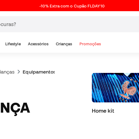
-10% Extra com o Cupão FLDAY10
Lifestyle
Acessórios
Crianças
Promoções
ianças
Equipamentos e camisolas de França para crianç
ANÇA
Home kit