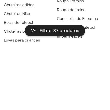
Roupa Térmica
Chuteiras adidas
Roupa de treino
Chuteiras Nike
Camisolas de Espanha
Bolas de futebol
Camisolas de futebol
Filtrar 87
produtos
Chuteiras para crianças
Impermeáveis
Luvas para crianças
Caneleiras
Sapatilhas para crianças
Roupa de guarda-redes
Roupa de futebol para
crianças
Black Friday
Luvas de guarda-redes
Torna-te
Member
agora