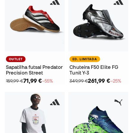
OUTLET
ED. LIMITADA
Sapatilha futsal Predator
Chuteira F50 Elite FG
Precision Street
Tunit Y-3
71,99 €
261,99 €
159,99 €
−55%
349,99 €
−25%