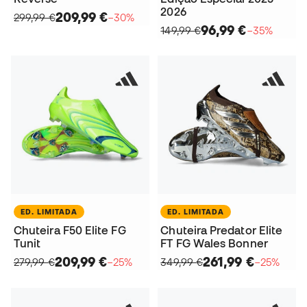
2026
209,99 €
299,99 €
−30%
96,99 €
149,99 €
−35%
ED. LIMITADA
ED. LIMITADA
Chuteira F50 Elite FG
Chuteira Predator Elite
Tunit
FT FG Wales Bonner
209,99 €
261,99 €
279,99 €
−25%
349,99 €
−25%