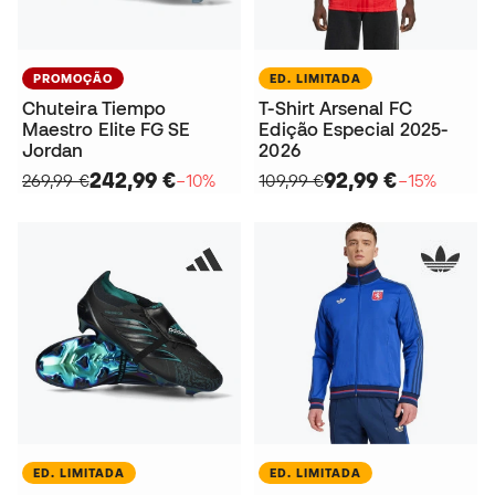
PROMOÇÃO
ED. LIMITADA
Chuteira Tiempo
T-Shirt Arsenal FC
Maestro Elite FG SE
Edição Especial 2025-
Jordan
2026
242,99 €
92,99 €
269,99 €
−10%
109,99 €
−15%
ED. LIMITADA
ED. LIMITADA