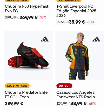
Chuteira F50 Hyperfast
T-Shirt Liverpool FC
Evo FG
Edição Especial 2025-
2026
269,99 €
299,99 €
−10%
35,99 €
59,99 €
−40%
ED. LIMITADA
OUTLET
Chuteira Predator Elite
Casaco Los Angeles
FT SG L-Tech
Fanswear NTS Radio
289,99 €
38,99 €
109,99 €
−65%