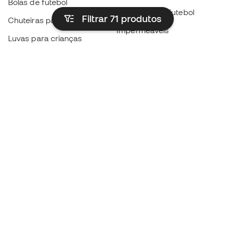
Bolas de futebol
Camisolas de futebol
Filtrar 71
produtos
Chuteiras para crianças
Impermeáveis
Luvas para crianças
Caneleiras
Sapatilhas para crianças
Roupa de guarda-redes
Roupa de futebol para
crianças
Black Friday
Luvas de guarda-redes
Torna-te
Member
agora
Acumula pontos e poupa nas tuas compras
Acesso prioritário a produtos exclusivos
Junta-te a mais de meio milhão de membros