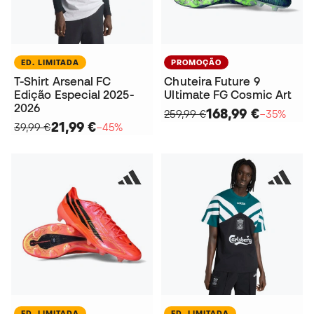
ED. LIMITADA
PROMOÇÃO
T-Shirt Arsenal FC
Chuteira Future 9
Edição Especial 2025-
Ultimate FG Cosmic Art
2026
168,99 €
259,99 €
−35%
21,99 €
39,99 €
−45%
ED. LIMITADA
ED. LIMITADA