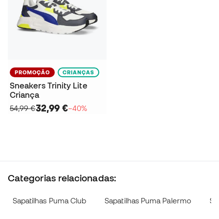
PROMOÇÃO
CRIANÇAS
Sneakers Trinity Lite
Criança
32,99 €
54,99 €
−40%
Categorias relacionadas:
Sapatilhas Puma Club
Sapatilhas Puma Palermo
Sa