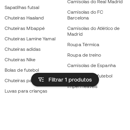
Camisolas do Real Madrid
Sapatilhas futsal
Camisolas do FC
Chuteiras Haaland
Barcelona
Chuteiras Mbappé
Camisolas do Atlético de
Madrid
Chuteiras Lamine Yamal
Roupa Térmica
Chuteiras adidas
Roupa de treino
Chuteiras Nike
Camisolas de Espanha
Bolas de futebol
Camisolas de futebol
Filtrar 1
produtos
Chuteiras para crianças
Impermeáveis
Luvas para crianças
Caneleiras
Sapatilhas para crianças
Roupa de guarda-redes
Roupa de futebol para
crianças
Black Friday
Luvas de guarda-redes