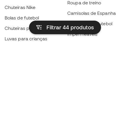
Roupa de treino
Chuteiras Nike
Camisolas de Espanha
Bolas de futebol
Camisolas de futebol
Filtrar 44
produtos
Chuteiras para crianças
Impermeáveis
Luvas para crianças
Caneleiras
Sapatilhas para crianças
Roupa de guarda-redes
Roupa de futebol para
crianças
Black Friday
Luvas de guarda-redes
Torna-te
Member
agora
Acumula pontos e poupa nas tuas compras