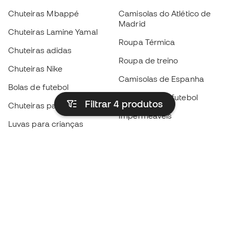
Chuteiras Mbappé
Camisolas do Atlético de
Madrid
Chuteiras Lamine Yamal
Roupa Térmica
Chuteiras adidas
Roupa de treino
Chuteiras Nike
Camisolas de Espanha
Bolas de futebol
Camisolas de futebol
Filtrar 4
produtos
Chuteiras para crianças
Impermeáveis
Luvas para crianças
Caneleiras
Sapatilhas para crianças
Roupa de guarda-redes
Roupa de futebol para
crianças
Black Friday
Luvas de guarda-redes