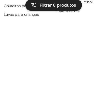
Camisolas de futebol
Filtrar 8
produtos
Chuteiras para crianças
Impermeáveis
Luvas para crianças
Caneleiras
Sapatilhas para crianças
Roupa de guarda-redes
Roupa de futebol para
crianças
Black Friday
Luvas de guarda-redes
Torna-te
Member
agora
Acumula pontos e poupa nas tuas compras
Acesso prioritário a produtos exclusivos
Junta-te a mais de meio milhão de membros