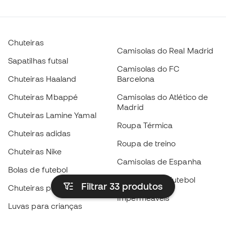
Chuteiras
Camisolas do Real Madrid
Sapatilhas futsal
Camisolas do FC
Chuteiras Haaland
Barcelona
Chuteiras Mbappé
Camisolas do Atlético de
Madrid
Chuteiras Lamine Yamal
Roupa Térmica
Chuteiras adidas
Roupa de treino
Chuteiras Nike
Camisolas de Espanha
Bolas de futebol
Camisolas de futebol
Filtrar 33
produtos
Chuteiras para crianças
Impermeáveis
Luvas para crianças
Caneleiras
Sapatilhas para crianças