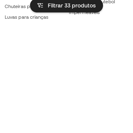
Camisolas de futebol
Filtrar 33
produtos
Chuteiras para crianças
Impermeáveis
Luvas para crianças
Caneleiras
Sapatilhas para crianças
Roupa de guarda-redes
Roupa de futebol para
crianças
Black Friday
Luvas de guarda-redes
Torna-te
Member
agora
Acumula pontos e poupa nas tuas compras
Acesso prioritário a produtos exclusivos
Junta-te a mais de meio milhão de membros