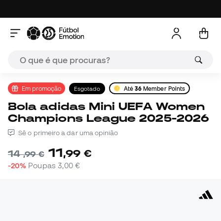
Em promoção
Esgotado
Até
36
Member Points
Bola adidas Mini UEFA Women
Champions League 2025-2026
Sê o primeiro a dar uma opinião
11
,
99
€
14
,
99
€
-20%
Poupas
3,00 €