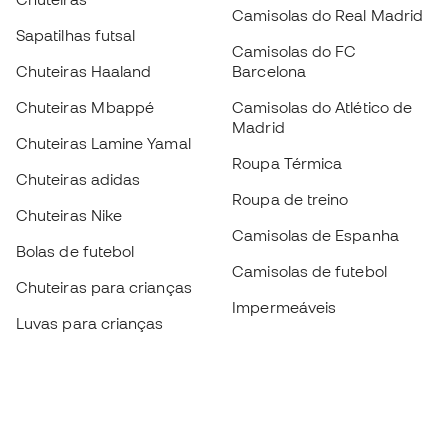
Camisolas do Real Madrid
Sapatilhas futsal
Camisolas do FC
Chuteiras Haaland
Barcelona
Chuteiras Mbappé
Camisolas do Atlético de
Madrid
Chuteiras Lamine Yamal
Roupa Térmica
Chuteiras adidas
Roupa de treino
Chuteiras Nike
Camisolas de Espanha
Bolas de futebol
Camisolas de futebol
Chuteiras para crianças
Impermeáveis
Luvas para crianças
Caneleiras
Sapatilhas para crianças
Roupa de guarda-redes
Roupa de futebol para
crianças
Black Friday