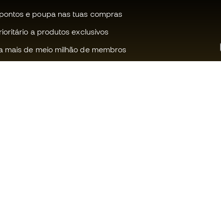
pontos e poupa nas tuas compras
oritário a produtos exclusivos
a mais de meio milhão de membros
Ajudamos-te?
Fútbol Emot
Apoio ao cliente
Comunidade
Trocas e devoluções
Trabalha co
Guia de material de futebol
Condições g
venda
Equivalência de tamanhos de
chuteiras
Política de c
Compliance
Politica de p