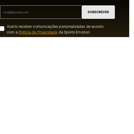
SUBSCREVER
Aceito receber comunicações personalizadas de acordo
com a
Política de Privacidade
da Sports Emotion.
ion
#BeTheBest
 member
Na Sports Emotion promovemos uma
cultura de vida desportiva orientada para
nnosco
alcançar a felicidade plena do desportista,
graças ao ecossistema criado pela
erais de compra e
especialização de cada uma das marcas
que fazem parte do grupo.
ookies
Ver todas as lojas
rivacidade