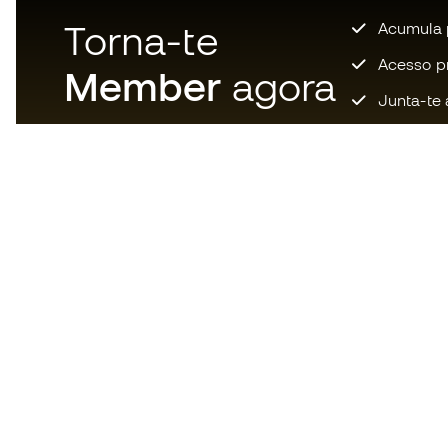
Torna-te
Acumula 
Acesso pri
Member
agora
Junta-te 
Descarrega agora a app dos
loucos por material de futebol e
desfruta de compras mais
rápidas e confortáveis.