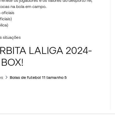
eflete os jogadores e os valores do desporto rei,
tocas na bola em campo.
oficiais
iciais)
lica)
as situações
BITA LALIGA 2024-
 BOX!
os
Bolas de futebol 11 tamanho 5