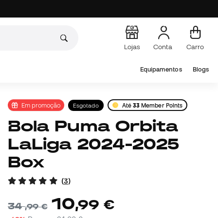
Lojas
Conta
Carro
Equipamentos
Blogs
Em promoção
Esgotado
Até
33
Member Points
Bola Puma Orbita
LaLiga 2024-2025
Box
(
3
)
10
,
99
€
34
,
99
€