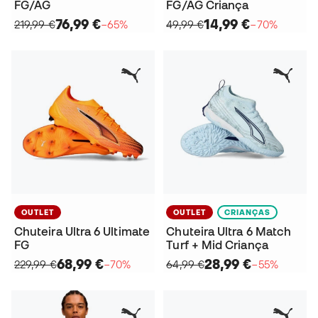
FG/AG
FG/AG Criança
76,99 €
14,99 €
219,99 €
−65%
49,99 €
−70%
OUTLET
OUTLET
CRIANÇAS
Chuteira Ultra 6 Ultimate
Chuteira Ultra 6 Match
FG
Turf + Mid Criança
68,99 €
28,99 €
229,99 €
−70%
64,99 €
−55%