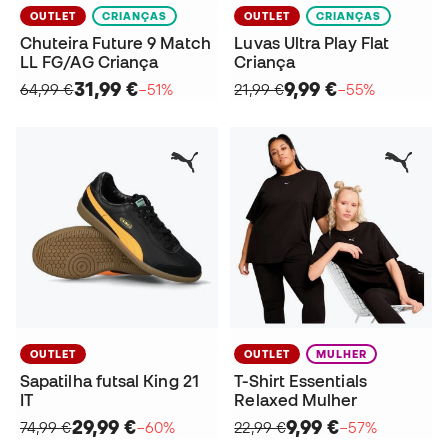
OUTLET
CRIANÇAS
OUTLET
CRIANÇAS
Chuteira Future 9 Match
Luvas Ultra Play Flat
LL FG/AG Criança
Criança
31,99 €
9,99 €
64,99 €
−51%
21,99 €
−55%
OUTLET
OUTLET
MULHER
Sapatilha futsal King 21
T-Shirt Essentials
IT
Relaxed Mulher
29,99 €
9,99 €
74,99 €
−60%
22,99 €
−57%