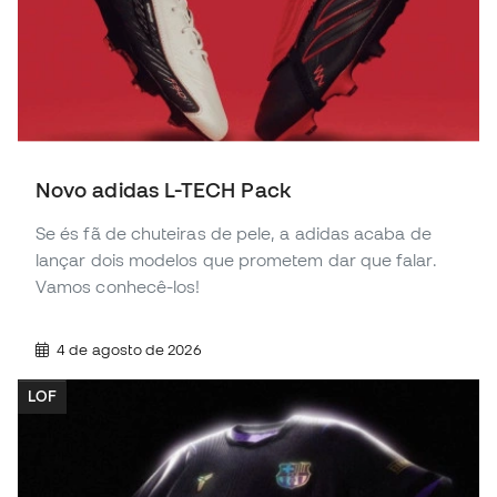
Novo adidas L-TECH Pack
Se és fã de chuteiras de pele, a adidas acaba de
lançar dois modelos que prometem dar que falar.
Vamos conhecê-los!
4 de agosto de 2026
LOF