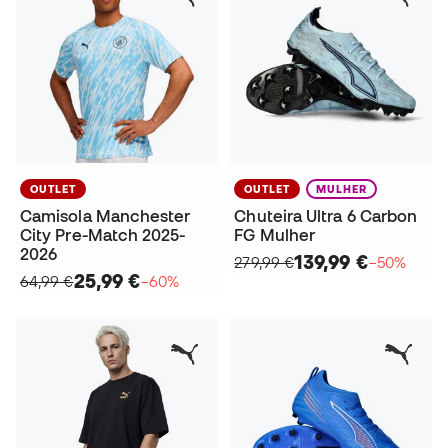
OUTLET
OUTLET
MULHER
Camisola Manchester
Chuteira Ultra 6 Carbon
City Pre-Match 2025-
FG Mulher
2026
139,99 €
279,99 €
−50%
25,99 €
64,99 €
−60%