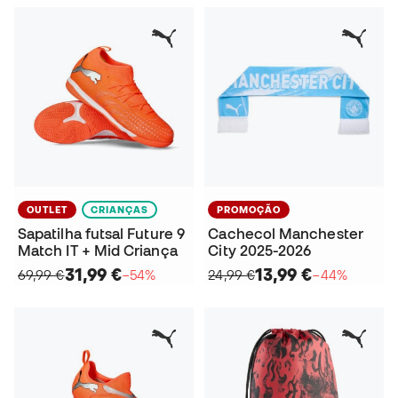
OUTLET
CRIANÇAS
PROMOÇÃO
Sapatilha futsal Future 9
Cachecol Manchester
Match IT + Mid Criança
City 2025-2026
31,99 €
13,99 €
69,99 €
−54%
24,99 €
−44%