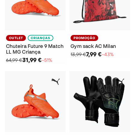
OUTLET
CRIANÇAS
PROMOÇÃO
Chuteira Future 9 Match
Gym sack AC Milan
LL MG Criança
7,99 €
13,99 €
−43%
31,99 €
64,99 €
−51%