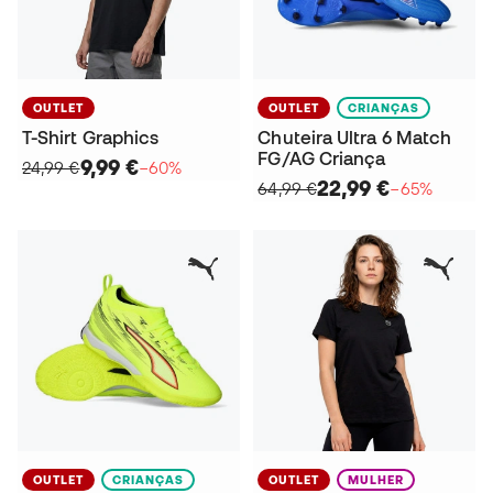
OUTLET
OUTLET
CRIANÇAS
T-Shirt Graphics
Chuteira Ultra 6 Match
FG/AG Criança
9,99 €
24,99 €
−60%
22,99 €
64,99 €
−65%
OUTLET
CRIANÇAS
OUTLET
MULHER