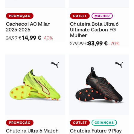
PROMOÇÃO
OUTLET
MULHER
Cachecol AC Milan
Chuteira Bota Ultra 6
2025-2026
Ultimate Carbon FG
Mulher
14,99 €
24,99 €
−40%
83,99 €
279,99 €
−70%
PROMOÇÃO
OUTLET
CRIANÇAS
Chuteira Ultra 6 Match
Chuteira Future 9 Play