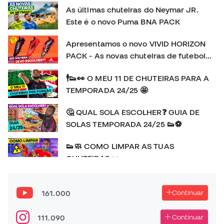
As últimas chuteiras do Neymar JR.
Este é o novo Puma BNA PACK
Apresentamos o novo VIVID HORIZON
PACK - As novas chuteiras de futebol
adidas
🕴👟👀 O MEU 11 DE CHUTEIRAS PARA A
TEMPORADA 24/25 🤩
🤔 QUAL SOLA ESCOLHER❓ GUIA DE
SOLAS TEMPORADA 24/25 👟⚽
👟🧼 COMO LIMPAR AS TUAS
CHUTEIRAS 👀
👕🔍👀 As camisolas do EURO 2024 🆚️
COPA AMÉRICA 2024 🥊💥
161.000
Continuar
🚨🆕️ A Adidas F50 REGRESSA! | HISTÓRIA e REVIEW
111.090
Continuar