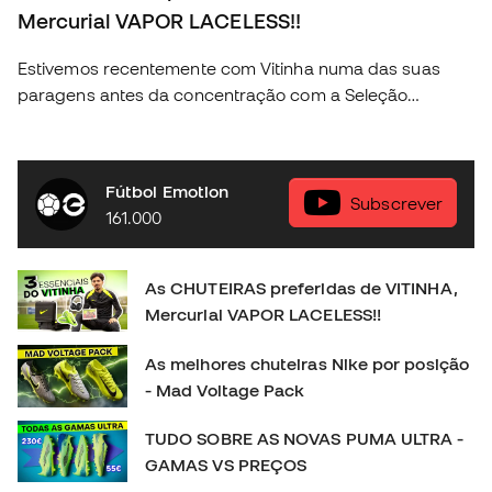
Mercurial VAPOR LACELESS!!
Estivemos recentemente com Vitinha numa das suas
paragens antes da concentração com a Seleção
Portuguesa e conseguimos descubrir algunas das
coisas mais fundamentais na vida do craque da nossa
seleção. Descobre a nova coleção Nike Football na tua
Fútbol Emotion
loja Fútbol Emotion mas perto de ti, ou então na nossa
Subscrever
161.000
loja online em 🛒 https://www.futbolemotion.com/pt
#nikefootball #nikemercurial #vitinha
As CHUTEIRAS preferidas de VITINHA,
Mercurial VAPOR LACELESS!!
As melhores chuteiras Nike por posição
- Mad Voltage Pack
TUDO SOBRE AS NOVAS PUMA ULTRA -
GAMAS VS PREÇOS