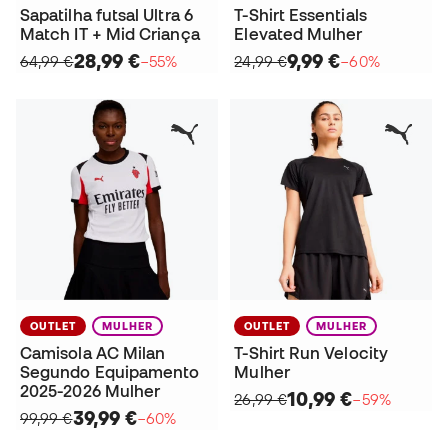
Sapatilha futsal Ultra 6
T-Shirt Essentials
Match IT + Mid Criança
Elevated Mulher
28,99 €
9,99 €
64,99 €
−55%
24,99 €
−60%
OUTLET
MULHER
OUTLET
MULHER
Camisola AC Milan
T-Shirt Run Velocity
Segundo Equipamento
Mulher
2025-2026 Mulher
10,99 €
26,99 €
−59%
39,99 €
99,99 €
−60%