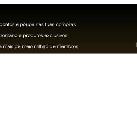
pontos e poupa nas tuas compras
oritário a produtos exclusivos
a mais de meio milhão de membros
Ajudamos-te?
Fútbol Emot
Apoio ao cliente
Comunidade
Trocas e devoluções
Trabalha co
Guia de material de futebol
Condições g
venda
Equivalência de tamanhos de