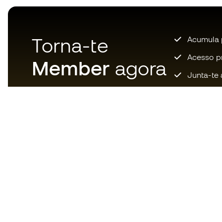
Torna-te
Acumula 
Acesso pri
Member
agora
Junta-te 
Descarrega agora a app dos
loucos por material de futebol e
desfruta de compras mais
rápidas e confortáveis.