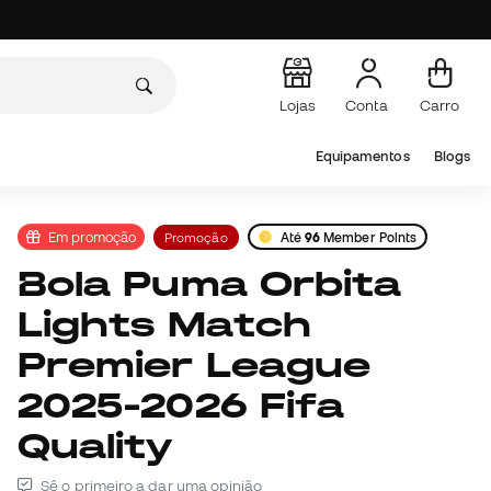
Lojas
Conta
Carro
Equipamentos
Blogs
Em promoção
Promoção
Até
96
Member Points
Bola Puma Orbita
Lights Match
Premier League
2025-2026 Fifa
Quality
Sê o primeiro a dar uma opinião