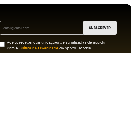
SUBSCREVER
Aceito receber comunicações personalizadas de acordo
com a
Política de Privacidade
da Sports Emotion.
ion
#BeTheBest
 member
Na Sports Emotion promovemos uma
cultura de vida desportiva orientada para
nnosco
alcançar a felicidade plena do desportista,
graças ao ecossistema criado pela
erais de compra e
especialização de cada uma das marcas
que fazem parte do grupo.