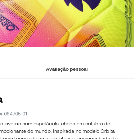
Avaliação pessoal
a
or 084705-01
 o inverno num espetáculo, chega em outubro de
s emocionante do mundo. Inspirada no modelo Orbita
olt com toques de amarelo intenso, acompanhada de