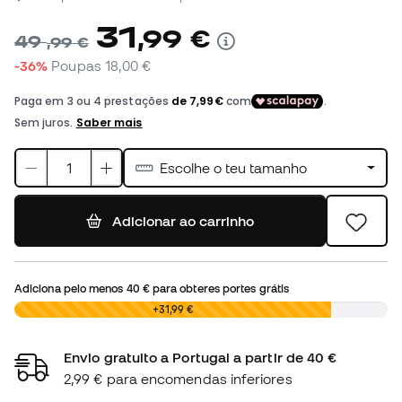
31
,
99
€
49
,
99
€
-36%
Poupas
18,00 €
Escolhe o teu tamanho
Adicionar ao carrinho
Adiciona pelo menos
40 €
para obteres portes grátis
0,00 €
+31,99 €
Envio gratuito a Portugal a partir de 40 €
2,99 € para encomendas inferiores