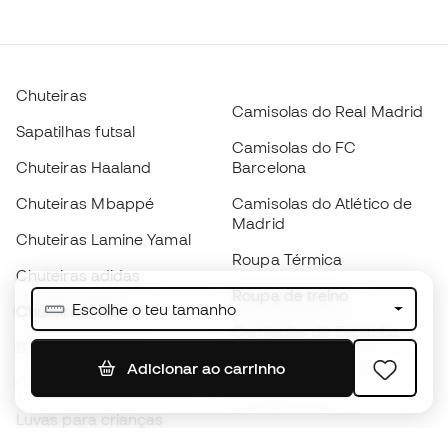
Chuteiras
Camisolas do Real Madrid
Sapatilhas futsal
Camisolas do FC
Chuteiras Haaland
Barcelona
Chuteiras Mbappé
Camisolas do Atlético de
Madrid
Chuteiras Lamine Yamal
Roupa Térmica
Chuteiras adidas
Roupa de treino
Escolhe o teu tamanho
Chuteiras Nike
Camisolas de Espanha
Bolas de futebol
Camisolas de futebol
Adicionar ao carrinho
Chuteiras para crianças
Impermeáveis
Luvas para crianças
Caneleiras