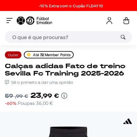
-10% Extra com o Cupão FLDAY10
Outlet
Até
72
Member Points
Calças adidas Fato de treino
Sevilla Fc Training 2025-2026
Sê o primeiro a dar uma opinião
23
,
99
€
59
,
99
€
-60%
Poupas
36,00 €