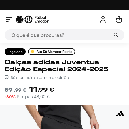
Esgotado
Até
36
Member Points
Calças adidas Juventus
Edição Especial 2024-2025
Sê o primeiro a dar uma opinião
11
,
99
€
59
,
99
€
-80%
Poupas
48,00 €