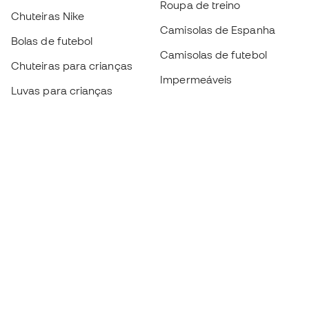
Roupa de treino
Chuteiras Nike
Camisolas de Espanha
Bolas de futebol
Camisolas de futebol
Chuteiras para crianças
Impermeáveis
Luvas para crianças
Caneleiras
Sapatilhas para crianças
Roupa de guarda-redes
Roupa de futebol para
crianças
Black Friday
Luvas de guarda-redes
Torna-te
Member
agora
Acumula pontos e poupa nas tuas compras