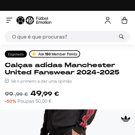
Esgotado
Até
150
Member Points
Calças adidas Manchester
United Fanswear 2024-2025
Sê o primeiro a dar uma opinião
49
,
99
€
99
,
99
€
-50%
Poupas
50,00 €