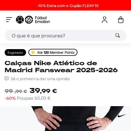
-10% Extra com o Cupão FLDAY10
Esgotado
Até
120
Member Points
Calças Nike Atlético de
Madrid Fanswear 2025-2026
Sê o primeiro a dar uma opinião
39
,
99
€
99
,
99
€
-60%
Poupas
60,00 €