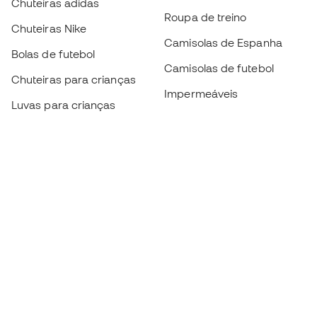
Chuteiras adidas
Roupa de treino
Chuteiras Nike
Camisolas de Espanha
Bolas de futebol
Camisolas de futebol
Chuteiras para crianças
Impermeáveis
Luvas para crianças
Caneleiras
Sapatilhas para crianças
Roupa de guarda-redes
Roupa de futebol para
crianças
Black Friday
Luvas de guarda-redes
Torna-te
Member
agora
Acumula pontos e poupa nas tuas compras