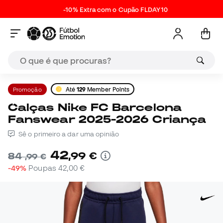
-10% Extra com o Cupão FLDAY10
Promoção
Até
129
Member Points
Calças Nike FC Barcelona
Fanswear 2025-2026 Criança
Sê o primeiro a dar uma opinião
42
,
99
€
84
,
99
€
-49%
Poupas
42,00 €