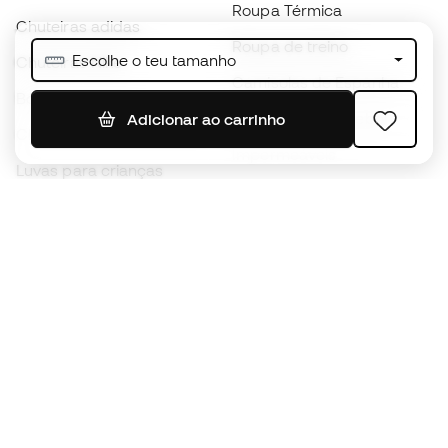
Roupa Térmica
Chuteiras adidas
Roupa de treino
Escolhe o teu tamanho
Chuteiras Nike
Camisolas de Espanha
Bolas de futebol
Camisolas de futebol
Adicionar ao carrinho
Chuteiras para crianças
Impermeáveis
Luvas para crianças
Caneleiras
Sapatilhas para crianças
Roupa de guarda-redes
Roupa de futebol para
crianças
Black Friday
Luvas de guarda-redes
Torna-te
Member
agora