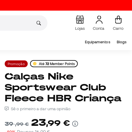
Lojas
Conta
Carro
Equipamentos
Blogs
Promoção
Até
72
Member Points
Calças Nike
Sportswear Club
Fleece HBR Criança
Sê o primeiro a dar uma opinião
23
,
99
€
39
,
99
€
-40%
Poupas
16,00 €