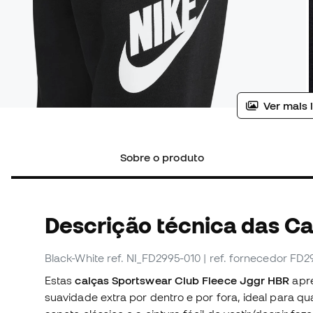
Ver mais 
Sobre o produto
Descrição técnica das Ca
Black-White
ref. NI_FD2995-010
| ref. fornecedor FD2
Estas
calças Sportswear Club Fleece Jggr HBR
apre
suavidade extra por dentro e por fora, ideal para 