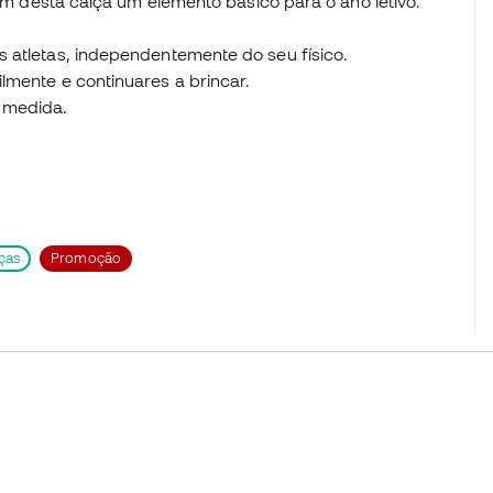
zem desta calça um elemento básico para o ano letivo.
 atletas, independentemente do seu físico.
lmente e continuares a brincar.
a medida.
ças
Promoção