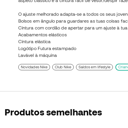
aspeto clássico e a cintura fácil de vestir/despir fa
O ajuste melhorado adapta-se a todos os seus jovens
Bolsos em ângulo para guardares as tuas coisas faci
Cintura com cordão de apertar para um ajuste à tu
Acabamentos elásticos
Cintura elástica
Logótipo Futura estampado
Lavável à máquina
Novidades Nike
Club Nike
Saldos em lifestyle
Crian
Produtos semelhantes