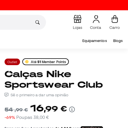
Lojas
Conta
Carro
Equipamentos
Blogs
Outlet
Até
51
Member Points
Calças Nike
Sportswear Club
Sê o primeiro a dar uma opinião
16
,
99
€
54
,
99
€
-69%
Poupas
38,00 €