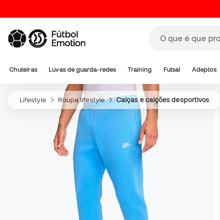
Chuteiras
Luvas de guarda-redes
Training
Futsal
Adeptos
Lifestyle
Roupa lifestyle
Calças e calções desportivos