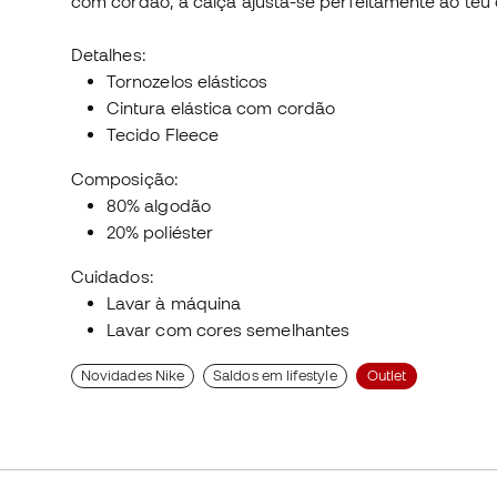
com cordão, a calça ajusta-se perfeitamente ao teu
Detalhes:
Tornozelos elásticos
Cintura elástica com cordão
Tecido Fleece
Composição:
80% algodão
20% poliéster
Cuidados:
Lavar à máquina
Lavar com cores semelhantes
Novidades Nike
Saldos em lifestyle
Outlet