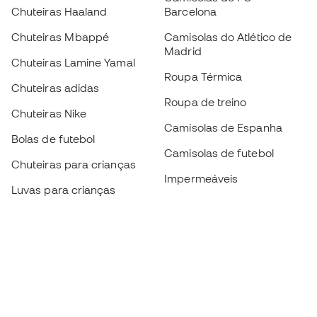
Chuteiras Haaland
Barcelona
Chuteiras Mbappé
Camisolas do Atlético de
Madrid
Chuteiras Lamine Yamal
Roupa Térmica
Chuteiras adidas
Roupa de treino
Chuteiras Nike
Camisolas de Espanha
Bolas de futebol
Camisolas de futebol
Chuteiras para crianças
Impermeáveis
Luvas para crianças
Caneleiras
Sapatilhas para crianças
Roupa de guarda-redes
Roupa de futebol para
crianças
Black Friday
Luvas de guarda-redes