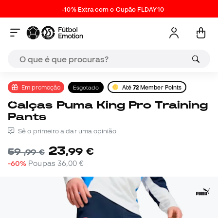
-10% Extra com o Cupão FLDAY10
Em promoção
Esgotado
Até
72
Member Points
Calças Puma King Pro Training
Pants
Sê o primeiro a dar uma opinião
23
,
99
€
59
,
99
€
-60%
Poupas
36,00 €