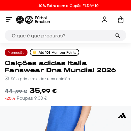
-10% Extra com o Cupão FLDAY10
Promoção
Até
108
Member Points
Calções adidas Italia
Fanswear Dna Mundial 2026
Sê o primeiro a dar uma opinião
35
,
99
€
44
,
99
€
-20%
Poupas
9,00 €