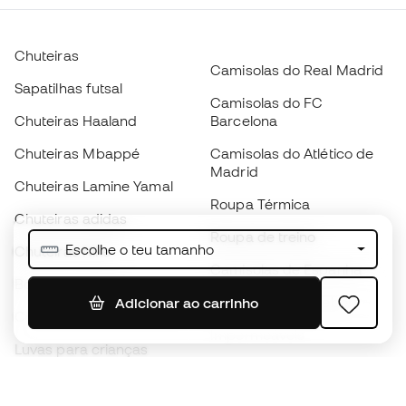
Chuteiras
Camisolas do Real Madrid
Sapatilhas futsal
Camisolas do FC
Chuteiras Haaland
Barcelona
Chuteiras Mbappé
Camisolas do Atlético de
Madrid
Chuteiras Lamine Yamal
Roupa Térmica
Chuteiras adidas
Roupa de treino
Escolhe o teu tamanho
Chuteiras Nike
Camisolas de Espanha
Bolas de futebol
Camisolas de futebol
Adicionar ao carrinho
Chuteiras para crianças
Impermeáveis
Luvas para crianças
Caneleiras
Sapatilhas para crianças
Roupa de guarda-redes