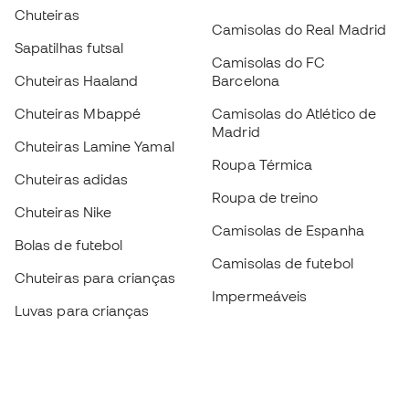
Chuteiras
Camisolas do Real Madrid
Sapatilhas futsal
Camisolas do FC
Chuteiras Haaland
Barcelona
Chuteiras Mbappé
Camisolas do Atlético de
Madrid
Chuteiras Lamine Yamal
Roupa Térmica
Chuteiras adidas
Roupa de treino
Chuteiras Nike
Camisolas de Espanha
Bolas de futebol
Camisolas de futebol
Chuteiras para crianças
Impermeáveis
Luvas para crianças
Caneleiras
Sapatilhas para crianças
Roupa de guarda-redes
Roupa de futebol para
crianças
Black Friday