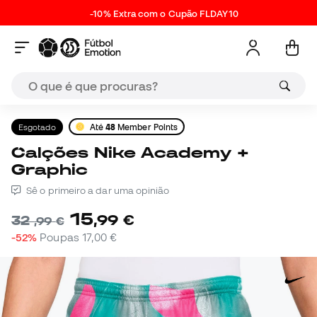
-10% Extra com o Cupão FLDAY10
Esgotado
Até
48
Member Points
Calções Nike Academy +
Graphic
Sê o primeiro a dar uma opinião
15
,
99
€
32
,
99
€
-52%
Poupas
17,00 €