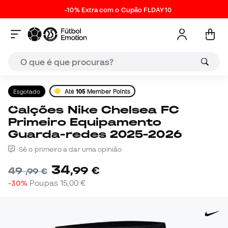
-10% Extra com o Cupão FLDAY10
Esgotado
Até
105
Member Points
Calções Nike Chelsea FC
Primeiro Equipamento
Guarda-redes 2025-2026
Sê o primeiro a dar uma opinião
34
,
99
€
49
,
99
€
-30%
Poupas
15,00 €