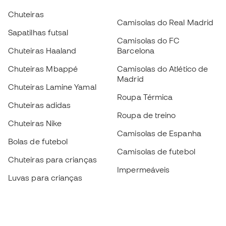
Chuteiras
Camisolas do Real Madrid
Sapatilhas futsal
Camisolas do FC
Chuteiras Haaland
Barcelona
Chuteiras Mbappé
Camisolas do Atlético de
Madrid
Chuteiras Lamine Yamal
Roupa Térmica
Chuteiras adidas
Roupa de treino
Chuteiras Nike
Camisolas de Espanha
Bolas de futebol
Camisolas de futebol
Chuteiras para crianças
Impermeáveis
Luvas para crianças
Caneleiras
Sapatilhas para crianças
Roupa de guarda-redes
Roupa de futebol para
crianças
Black Friday