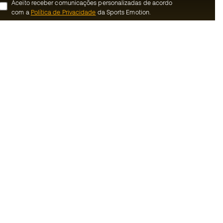
Aceito receber comunicações personalizadas de acordo
com a
Política de Privacidade
da Sports Emotion.
ion
#BeTheBest
 member
Na Sports Emotion promovemos uma
cultura de vida desportiva orientada para
nnosco
alcançar a felicidade plena do desportista,
graças ao ecossistema criado pela
erais de compra e
especialização de cada uma das marcas
que fazem parte do grupo.
ookies
Ver todas as lojas
rivacidade
Basketball Emotion
Running Emotion