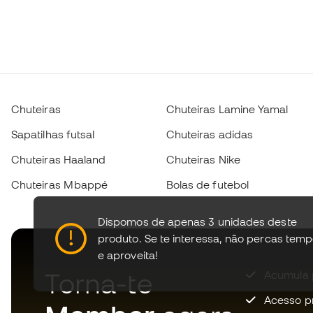
Chuteiras
Chuteiras Lamine Yamal
Sapatilhas futsal
Chuteiras adidas
Chuteiras Haaland
Chuteiras Nike
Chuteiras Mbappé
Bolas de futebol
Dispomos de apenas 3 unidades deste
produto.
Se te interessa, não percas tem
e aproveita!
Torna-te
Acumula 
Acesso pri