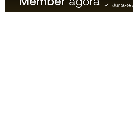
Member
agora
Junta-te 
Descarrega agora a app dos
loucos por material de futebol e
desfruta de compras mais
rápidas e confortáveis.