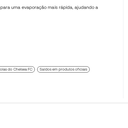
le para uma evaporação mais rápida, ajudando a
olas do Chelsea FC
Saldos em produtos oficiais