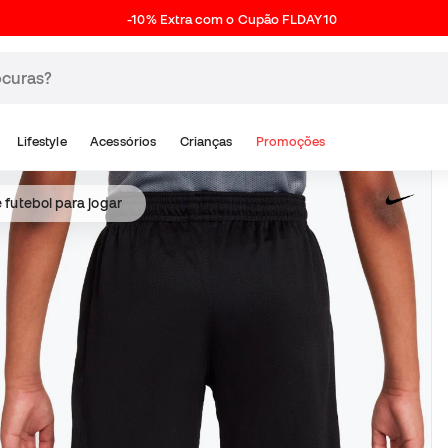
-10% Extra com o Cupão FLDAY10
Lifestyle
Acessórios
Crianças
Promoções
 futebol para jogar