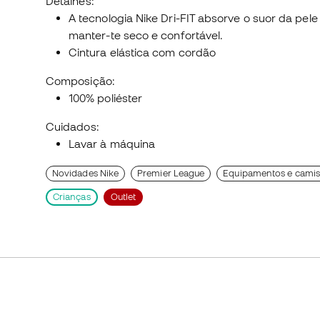
Detalhes:
A tecnologia Nike Dri-FIT absorve o suor da pe
manter-te seco e confortável.
Cintura elástica com cordão
Composição:
100% poliéster
Cuidados:
Lavar à máquina
Novidades Nike
Premier League
Equipamentos e camis
Crianças
Outlet