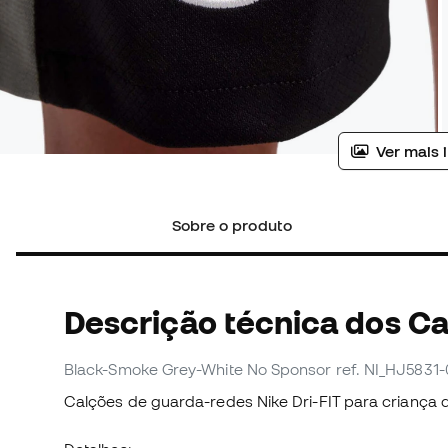
Ver mais 
Sobre o produto
Descrição técnica dos C
Black-Smoke Grey-White No Sponsor
ref. NI_HJ5831-
Calções de guarda-redes Nike Dri-FIT para criança 