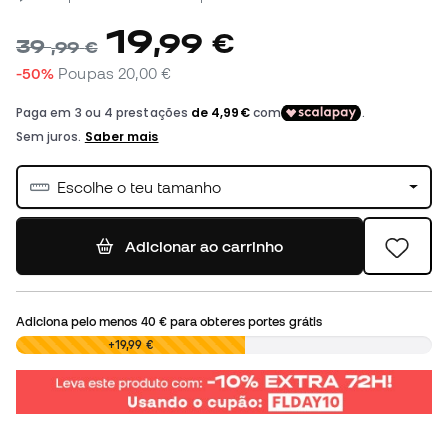
19
,
99
€
39
,
99
€
-50%
Poupas
20,00 €
Escolhe o teu tamanho
Adicionar ao carrinho
Adiciona pelo menos
40 €
para obteres portes grátis
0,00 €
+19,99 €