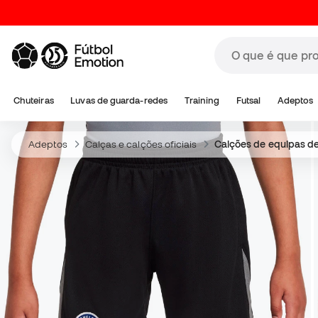
Chuteiras
Luvas de guarda-redes
Training
Futsal
Adeptos
Adeptos
Calças e calções oficiais
Calções de equipas de