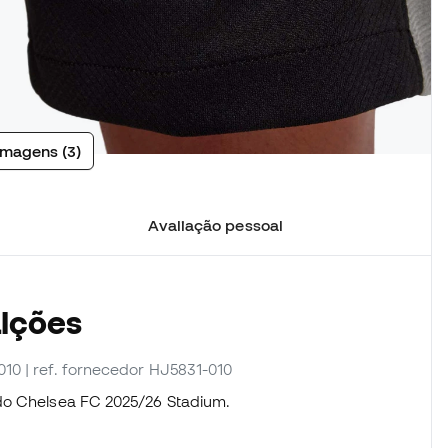
imagens (3)
Avaliação pessoal
alções
010
| ref. fornecedor HJ5831-010
do Chelsea FC 2025/26 Stadium.