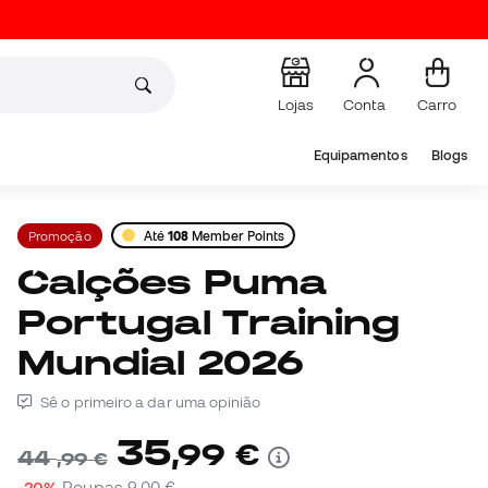
Lojas
Conta
Carro
Equipamentos
Blogs
Promoção
Até
108
Member Points
Calções Puma
Portugal Training
Mundial 2026
Sê o primeiro a dar uma opinião
35
,
99
€
44
,
99
€
-20%
Poupas
9,00 €