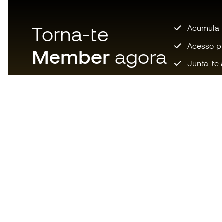
Torna-te
Acumula 
Acesso pri
Member
agora
Junta-te 
Descarrega agora a app dos
loucos por material de futebol e
desfruta de compras mais
rápidas e confortáveis.