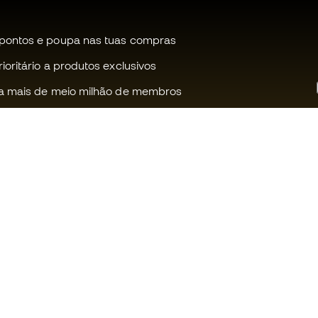
pontos e poupa nas tuas compras
oritário a produtos exclusivos
a mais de meio milhão de membros
Ajudamos-te?
Fútbol Emot
Apoio ao cliente
Comunidade
Trocas e devoluções
Trabalha co
Guia de material de futebol
Condições g
venda
Equivalência de tamanhos de
chuteiras
Política de c