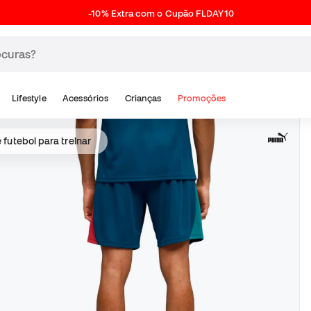
-10% Extra com o Cupão FLDAY10
Lifestyle
Acessórios
Crianças
Promoções
futebol para treinar