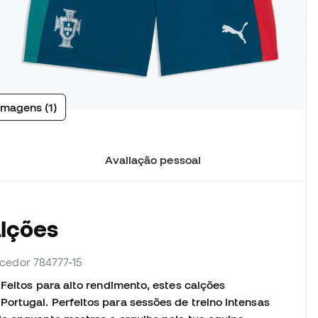
imagens (1)
Avaliação pessoal
alções
necedor 784777-15
 Feitos para alto rendimento, estes calções
ortugal. Perfeitos para sessões de treino intensas