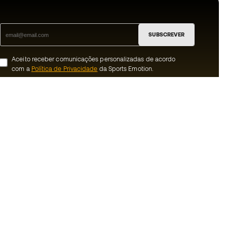
SUBSCREVER
Aceito receber comunicações personalizadas de acordo
com a
Política de Privacidade
da Sports Emotion.
ion
#BeTheBest
 member
Na Sports Emotion promovemos uma
cultura de vida desportiva orientada para
nnosco
alcançar a felicidade plena do desportista,
graças ao ecossistema criado pela
erais de compra e
especialização de cada uma das marcas
que fazem parte do grupo.
ookies
Ver todas as lojas