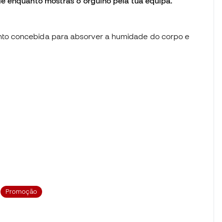
de enquanto mostras o orgulho pela tua equipa.
ento concebida para absorver a humidade do corpo e
Promoção