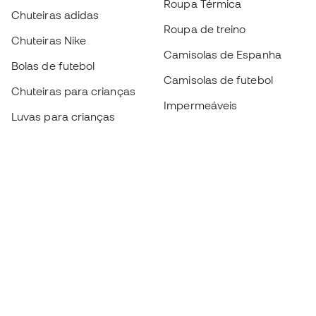
Roupa Térmica
Chuteiras adidas
Roupa de treino
Chuteiras Nike
Camisolas de Espanha
Bolas de futebol
Camisolas de futebol
Chuteiras para crianças
Impermeáveis
Luvas para crianças
Caneleiras
Sapatilhas para crianças
Roupa de guarda-redes
Roupa de futebol para
crianças
Black Friday
Luvas de guarda-redes
Torna-te
Member
agora