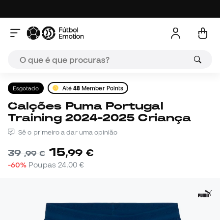
Esgotado
Até
48
Member Points
Calções Puma Portugal
Training 2024-2025 Criança
Sê o primeiro a dar uma opinião
15
,
99
€
39
,
99
€
-60%
Poupas
24,00 €