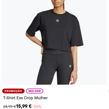
PROMOÇÃO
MULHER
T-Shirt Ess Crop Mulher
15,99 €
24,99 €
−36%