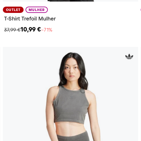
OUTLET
MULHER
T-Shirt Trefoil Mulher
10,99 €
37,99 €
−71%