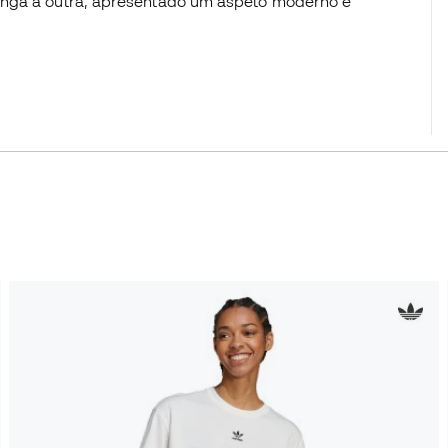
anga à outra, apresentado um aspeto moderno e