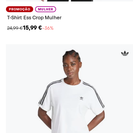
PROMOÇÃO
MULHER
T-Shirt Ess Crop Mulher
15,99 €
24,99 €
−36%