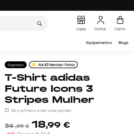
Lojas
Conta
Carro
Equipamentos
Blogs
Esgotado
Até
57
Member Points
T-Shirt adidas
Future Icons 3
Stripes Mulher
Sê o primeiro a dar uma opinião
18
,
99
€
34
,
99
€
-46%
Poupas
16,00 €