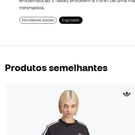
emblemáticas 3 faixas envolvem a t-shirt de uma m
minimalista.
Novidades adidas
Esgotado
Produtos semelhantes