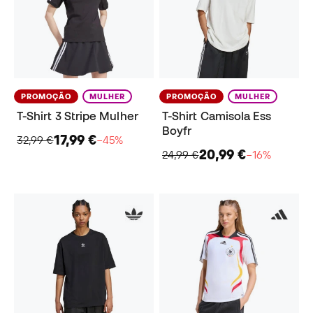
PROMOÇÃO
MULHER
PROMOÇÃO
MULHER
T-Shirt 3 Stripe Mulher
T-Shirt Camisola Ess
Boyfr
17,99 €
32,99 €
−45%
20,99 €
24,99 €
−16%