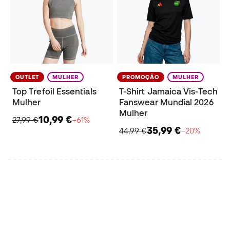
OUTLET
MULHER
PROMOÇÃO
MULHER
Top Trefoil Essentials
T-Shirt Jamaica Vis-Tech
Mulher
Fanswear Mundial 2026
Mulher
10,99 €
27,99 €
−61%
35,99 €
44,99 €
−20%