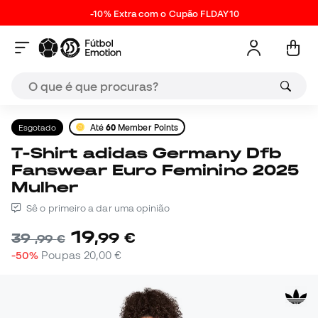
-10% Extra com o Cupão FLDAY10
Esgotado
Até
60
Member Points
T-Shirt adidas Germany Dfb
Fanswear Euro Feminino 2025
Mulher
Sê o primeiro a dar uma opinião
19
,
99
€
39
,
99
€
-50%
Poupas
20,00 €