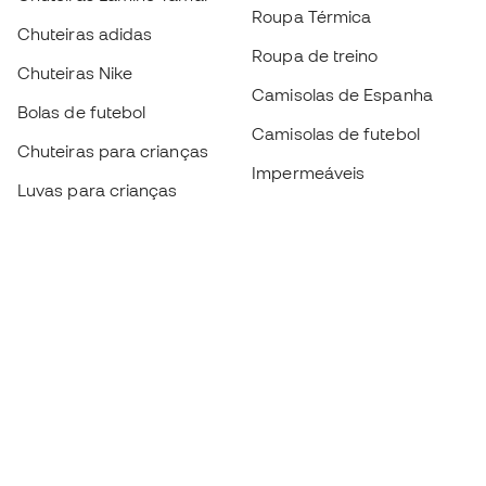
Roupa Térmica
Chuteiras adidas
Roupa de treino
Chuteiras Nike
Camisolas de Espanha
Bolas de futebol
Camisolas de futebol
Chuteiras para crianças
Impermeáveis
Luvas para crianças
Caneleiras
Sapatilhas para crianças
Roupa de guarda-redes
Roupa de futebol para
crianças
Black Friday
Luvas de guarda-redes
Torna-te
Member
agora