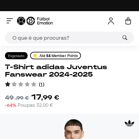
Esgotado
Até
54
Member Points
T-Shirt adidas Juventus
Fanswear 2024-2025
(
1
)
17
,
99
€
49
,
99
€
-64%
Poupas
32,00 €