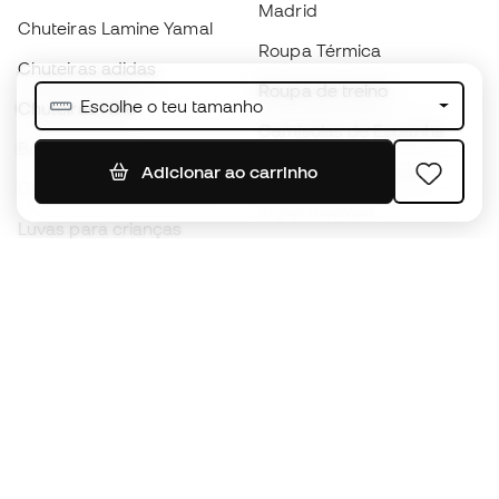
Madrid
Chuteiras Lamine Yamal
Roupa Térmica
Chuteiras adidas
Roupa de treino
Escolhe o teu tamanho
Chuteiras Nike
Camisolas de Espanha
Bolas de futebol
Camisolas de futebol
Adicionar ao carrinho
Chuteiras para crianças
Impermeáveis
Luvas para crianças
Caneleiras
Sapatilhas para crianças
Roupa de guarda-redes
Roupa de futebol para
crianças
Black Friday
Luvas de guarda-redes
Torna-te