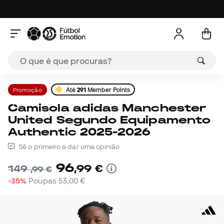
Promoção
Até
291
Member Points
Camisola adidas Manchester
United Segundo Equipamento
Authentic 2025-2026
Sê o primeiro a dar uma opinião
96
,
99
€
149
,
99
€
-35%
Poupas
53,00 €