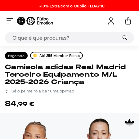
-10% Extra com o Cupão FLDAY10
Esgotado
Até
255
Member Points
Camisola adidas Real Madrid
Terceiro Equipamento M/L
2025-2026 Criança
Sê o primeiro a dar uma opinião
84
,
99
€