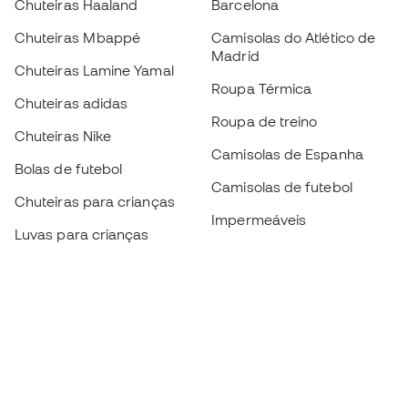
Chuteiras Haaland
Barcelona
Chuteiras Mbappé
Camisolas do Atlético de
Madrid
Chuteiras Lamine Yamal
Roupa Térmica
Chuteiras adidas
Roupa de treino
Chuteiras Nike
Camisolas de Espanha
Bolas de futebol
Camisolas de futebol
Chuteiras para crianças
Impermeáveis
Luvas para crianças
Caneleiras
Sapatilhas para crianças
Roupa de guarda-redes
Roupa de futebol para
crianças
Black Friday
Luvas de guarda-redes