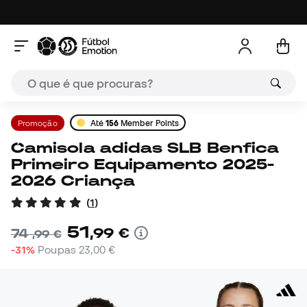
Promoção
Até
156
Member Points
Camisola adidas SLB Benfica
Primeiro Equipamento 2025-
2026 Criança
(
1
)
51
,
99
€
74
,
99
€
-31%
Poupas
23,00 €