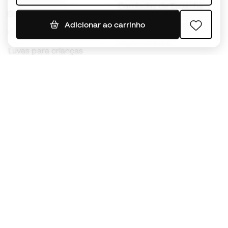
Camisolas de Espanha
Bolas de futebol
Camisolas de futebol
Adicionar ao carrinho
Chuteiras para crianças
Impermeáveis
Luvas para crianças
Caneleiras
Sapatilhas para crianças
Roupa de guarda-redes
Roupa de futebol para
crianças
Black Friday
Luvas de guarda-redes
Torna-te
Member
agora
Acumula pontos e poupa nas tuas compras
Acesso prioritário a produtos exclusivos