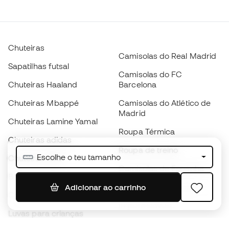
Chuteiras
Camisolas do Real Madrid
Sapatilhas futsal
Camisolas do FC
Chuteiras Haaland
Barcelona
Chuteiras Mbappé
Camisolas do Atlético de
Madrid
Chuteiras Lamine Yamal
Roupa Térmica
Chuteiras adidas
Roupa de treino
Escolhe o teu tamanho
Chuteiras Nike
Camisolas de Espanha
Bolas de futebol
Camisolas de futebol
Adicionar ao carrinho
Chuteiras para crianças
Impermeáveis
Luvas para crianças
Caneleiras