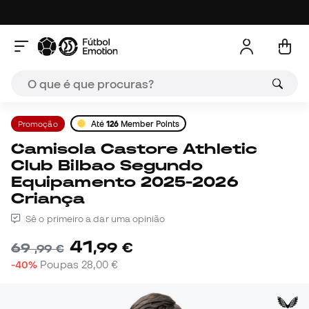
Promoção
Até
126
Member Points
Camisola Castore Athletic
Club Bilbao Segundo
Equipamento 2025-2026
Criança
Sê o primeiro a dar uma opinião
41
,
99
€
69
,
99
€
-40%
Poupas
28,00 €