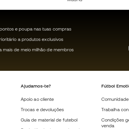
pontos e poupa nas tuas compras
oritário a produtos exclusivos
a mais de meio milhão de membros
Ajudamos-te?
Fútbol Emot
Apoio ao cliente
Comunidade
Trocas e devoluções
Trabalha co
Guia de material de futebol
Condições g
venda
Equivalência de tamanhos de