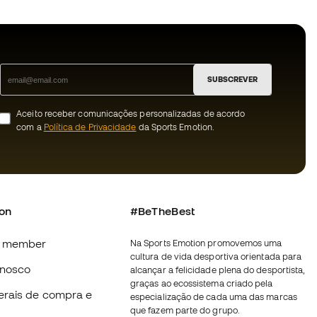
SUBSCREVER
Aceito receber comunicações personalizadas de acordo
com a
Política de Privacidade
da Sports Emotion.
ion
#BeTheBest
 member
Na Sports Emotion promovemos uma
cultura de vida desportiva orientada para
nnosco
alcançar a felicidade plena do desportista,
graças ao ecossistema criado pela
erais de compra e
especialização de cada uma das marcas
que fazem parte do grupo.