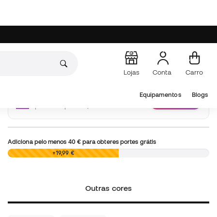
Escolhe o teu tamanho
Adicionar ao carrinho
Personaliza ao teu gosto
Adicionar
A partir de apenas 2,99 €
Adiciona pelo menos
40 €
para obteres portes grátis
0,00 €
+19,99 €
Outras cores