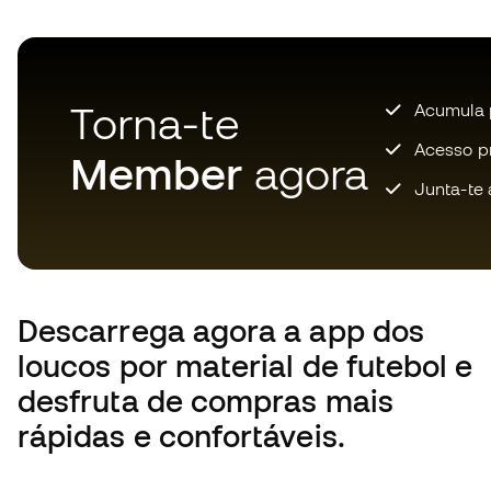
En las últimas 24 horas se han vendido 102
unidades disponibles de este producto.
¡Date prisa!
Torna-te
Acumula 
Acesso pri
Member
agora
Junta-te 
Descarrega agora a app dos
loucos por material de futebol e
desfruta de compras mais
rápidas e confortáveis.