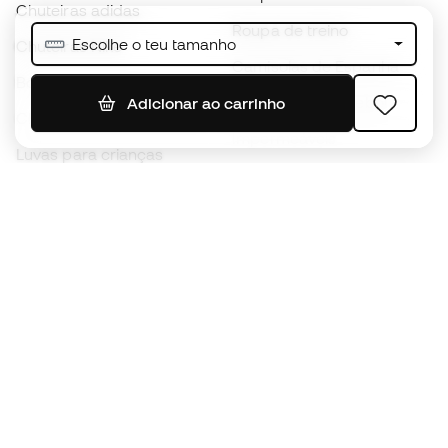
Chuteiras adidas
Roupa de treino
Escolhe o teu tamanho
Chuteiras Nike
Camisolas de Espanha
Bolas de futebol
Camisolas de futebol
Adicionar ao carrinho
Chuteiras para crianças
Impermeáveis
Luvas para crianças
Caneleiras
Sapatilhas para crianças
Roupa de guarda-redes
Roupa de futebol para
crianças
Black Friday
Luvas de guarda-redes
Torna-te
Member
agora