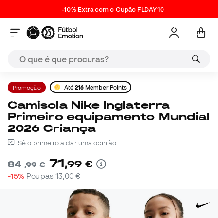
-10% Extra com o Cupão FLDAY10
Promoção
Até
216
Member Points
Camisola Nike Inglaterra
Primeiro equipamento Mundial
2026 Criança
Sê o primeiro a dar uma opinião
71
,
99
€
84
,
99
€
-15%
Poupas
13,00 €