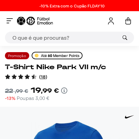
-10% Extra com o Cupão FLDAY10
Promoção
Até
60
Member Points
T-Shirt Nike Park VII m/c
(
18
)
19
,
99
€
22
,
99
€
-13%
Poupas
3,00 €