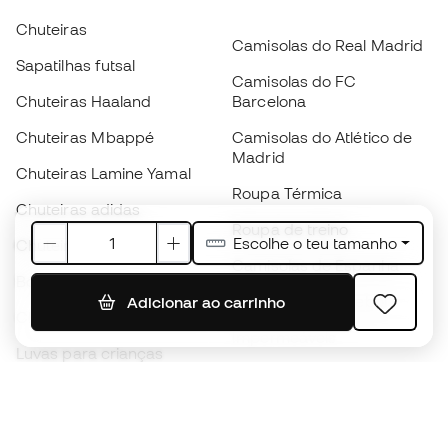
Chuteiras
Camisolas do Real Madrid
Sapatilhas futsal
Camisolas do FC
Chuteiras Haaland
Barcelona
Chuteiras Mbappé
Camisolas do Atlético de
Madrid
Chuteiras Lamine Yamal
Roupa Térmica
Chuteiras adidas
Roupa de treino
Escolhe o teu tamanho
Chuteiras Nike
Camisolas de Espanha
Bolas de futebol
Camisolas de futebol
Adicionar ao carrinho
Chuteiras para crianças
Impermeáveis
Luvas para crianças
Caneleiras
Sapatilhas para crianças
Roupa de guarda-redes
Roupa de futebol para
crianças
Black Friday