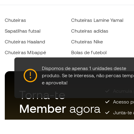
Chuteiras
Chuteiras Lamine Yamal
Sapatilhas futsal
Chuteiras adidas
Chuteiras Haaland
Chuteiras Nike
Chuteiras Mbappé
Bolas de futebol
Dispomos de apenas 1 unidades deste
produto.
Se te interessa, não percas tem
e aproveita!
Torna-te
Acumula 
Acesso pri
Member
agora
Junta-te 