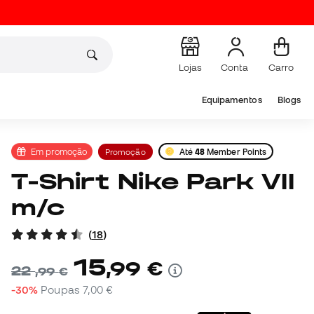
Lojas
Conta
Carro
Equipamentos
Blogs
Em promoção
Promoção
Até
48
Member Points
T-Shirt Nike Park VII
m/c
(
18
)
15
,
99
€
22
,
99
€
-30%
Poupas
7,00 €