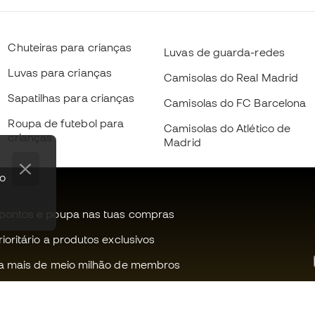
Chuteiras para crianças
Luvas de guarda-redes
Luvas para crianças
Camisolas do Real Madrid
Sapatilhas para crianças
Camisolas do FC Barcelona
Roupa de futebol para
Camisolas do Atlético de
crianças
Madrid
po
pontos e poupa nas tuas compras
oritário a produtos exclusivos
a mais de meio milhão de membros