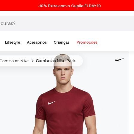
-10% Extra com o Cupão FLDAY10
Lifestyle
Acessórios
Crianças
Promoções
Camisolas Nike
Camisolas Nike Park