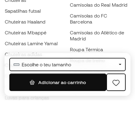
Chuteiras
Camisolas do Real Madrid
Sapatilhas futsal
Camisolas do FC
Chuteiras Haaland
Barcelona
Chuteiras Mbappé
Camisolas do Atlético de
Madrid
Chuteiras Lamine Yamal
Roupa Térmica
Chuteiras adidas
Roupa de treino
Escolhe o teu tamanho
Chuteiras Nike
Camisolas de Espanha
Bolas de futebol
Camisolas de futebol
Adicionar ao carrinho
Chuteiras para crianças
Impermeáveis
Luvas para crianças
Caneleiras
Sapatilhas para crianças
Roupa de guarda-redes
Roupa de futebol para
crianças
Black Friday