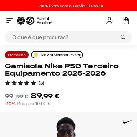
-10% Extra com o Cupão FLDAY10
Promoção
Até
270
Member Points
Camisola Nike PSG Terceiro
Equipamento 2025-2026
(
3
)
89
,
99
€
99
,
99
€
-10%
Poupas
10,00 €