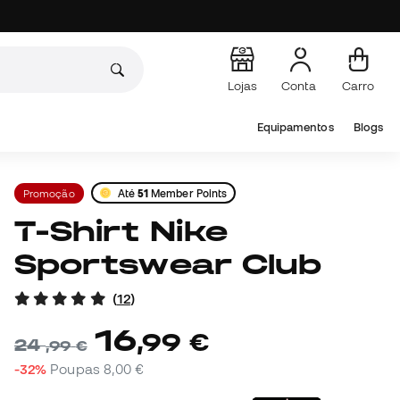
Lojas
Conta
Carro
Equipamentos
Blogs
Promoção
Até
51
Member Points
T-Shirt Nike
Sportswear Club
(
12
)
16
,
99
€
24
,
99
€
-32%
Poupas
8,00 €