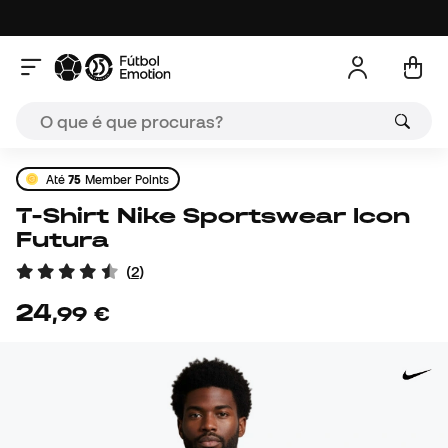
Até
75
Member Points
T-Shirt Nike Sportswear Icon
Futura
(
2
)
24
,
99
€