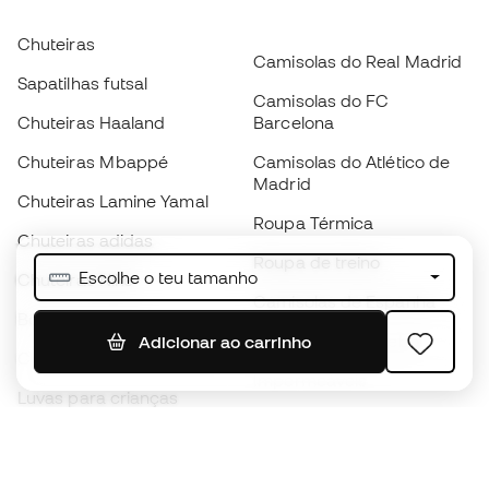
Chuteiras
Camisolas do Real Madrid
Sapatilhas futsal
Camisolas do FC
Chuteiras Haaland
Barcelona
Chuteiras Mbappé
Camisolas do Atlético de
Madrid
Chuteiras Lamine Yamal
Roupa Térmica
Chuteiras adidas
Roupa de treino
Escolhe o teu tamanho
Chuteiras Nike
Camisolas de Espanha
Bolas de futebol
Camisolas de futebol
Adicionar ao carrinho
Chuteiras para crianças
Impermeáveis
Luvas para crianças
Caneleiras
Sapatilhas para crianças
Roupa de guarda-redes
Roupa de futebol para