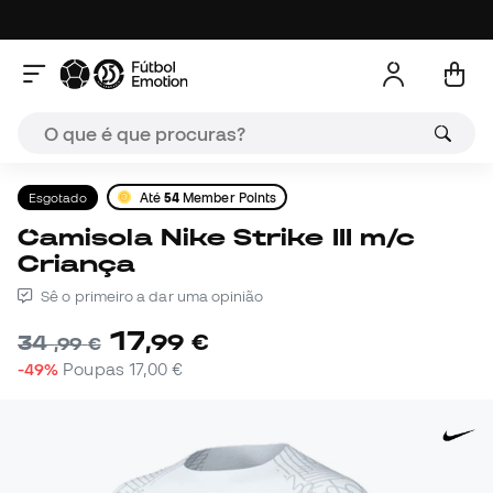
Esgotado
Até
54
Member Points
Camisola Nike Strike III m/c
Criança
Sê o primeiro a dar uma opinião
17
,
99
€
34
,
99
€
-49%
Poupas
17,00 €