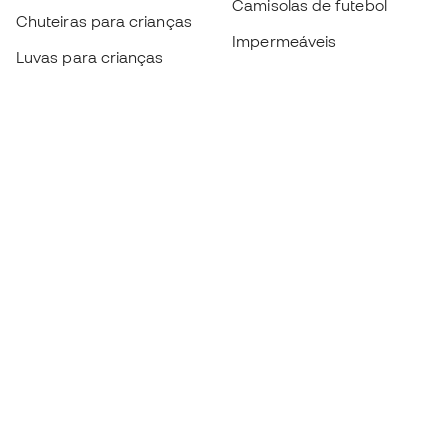
Camisolas de futebol
Chuteiras para crianças
Impermeáveis
Luvas para crianças
Caneleiras
Sapatilhas para crianças
Roupa de guarda-redes
Roupa de futebol para
crianças
Black Friday
Luvas de guarda-redes
Torna-te
Member
agora
Acumula pontos e poupa nas tuas compras
Acesso prioritário a produtos exclusivos
Junta-te a mais de meio milhão de membros