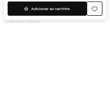
Bolas de futebol
Camisolas de futebol
Adicionar ao carrinho
Chuteiras para crianças
Impermeáveis
Luvas para crianças
Caneleiras
Sapatilhas para crianças
Roupa de guarda-redes
Roupa de futebol para
crianças
Black Friday
Luvas de guarda-redes
Torna-te
Member
agora
Acumula pontos e poupa nas tuas compras
Acesso prioritário a produtos exclusivos