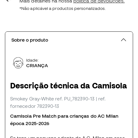
Mais detalhes na nossa
política de devoluções.
*Não aplicável a productos personalizados.
Sobre o produto
Idade:
CRIANÇA
Descrição técnica da Camisola
Smokey Gray-White
ref. PU_782390-13
| ref.
fornecedor 782390-13
Camisola Pre Match para crianças do AC Milan
época 2025-2026
Se tens um pequeno adepto do A.C. Milan em casa,