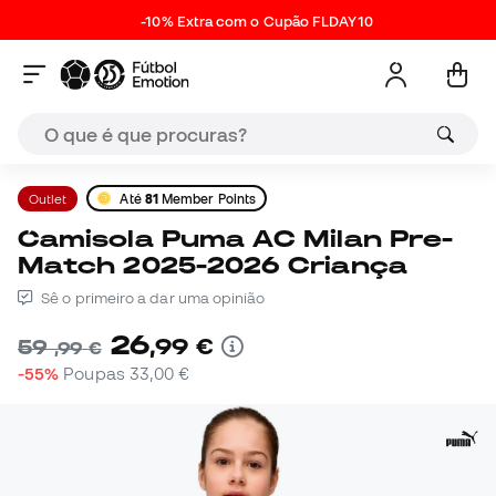
-10% Extra com o Cupão FLDAY10
Outlet
Até
81
Member Points
Camisola Puma AC Milan Pre-
Match 2025-2026 Criança
Sê o primeiro a dar uma opinião
26
,
99
€
59
,
99
€
-55%
Poupas
33,00 €