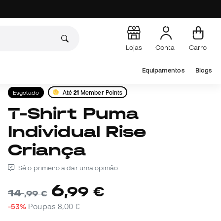
Lojas
Conta
Carro
Equipamentos
Blogs
Esgotado
Até
21
Member Points
T-Shirt Puma
Individual Rise
Criança
Sê o primeiro a dar uma opinião
6
,
99
€
14
,
99
€
-53%
Poupas
8,00 €