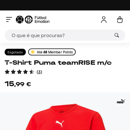
Esgotado
Até
48
Member Points
T-Shirt Puma teamRISE m/c
(
3
)
15
,
99
€