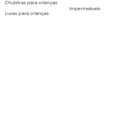
Chuteiras para crianças
Impermeáveis
Luvas para crianças
Caneleiras
Sapatilhas para crianças
Roupa de guarda-redes
Roupa de futebol para
crianças
Black Friday
Luvas de guarda-redes
Torna-te
Member
agora
Acumula pontos e poupa nas tuas compras
Acesso prioritário a produtos exclusivos
Junta-te a mais de meio milhão de membros