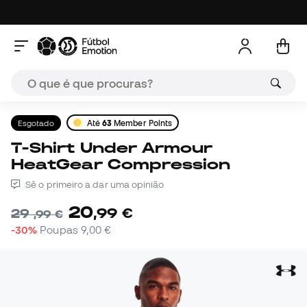
Esgotado
Até
63
Member Points
T-Shirt Under Armour
HeatGear Compression
Sê o primeiro a dar uma opinião
20
,
99
€
29
,
99
€
-30%
Poupas
9,00 €