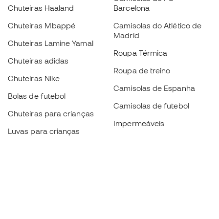
Chuteiras Haaland
Barcelona
Chuteiras Mbappé
Camisolas do Atlético de
Madrid
Chuteiras Lamine Yamal
Roupa Térmica
Chuteiras adidas
Roupa de treino
Chuteiras Nike
Camisolas de Espanha
Bolas de futebol
Camisolas de futebol
Chuteiras para crianças
Impermeáveis
Luvas para crianças
Caneleiras
Sapatilhas para crianças
Roupa de guarda-redes
Roupa de futebol para
crianças
Black Friday
Luvas de guarda-redes