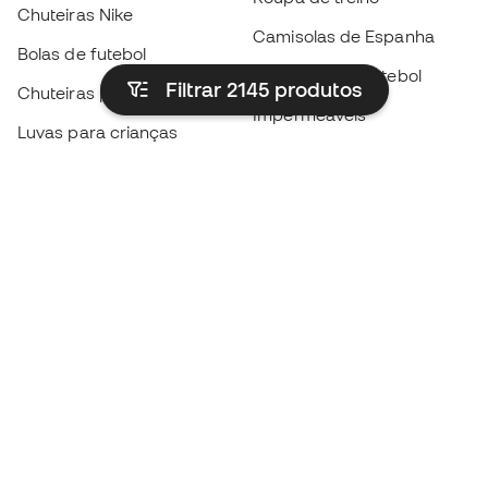
Chuteiras Nike
Camisolas de Espanha
Bolas de futebol
Camisolas de futebol
Filtrar 2145
produtos
Chuteiras para crianças
Impermeáveis
Luvas para crianças
Caneleiras
Sapatilhas para crianças
Roupa de guarda-redes
Roupa de futebol para
crianças
Black Friday
Luvas de guarda-redes
Torna-te
Member
agora
Acumula pontos e poupa nas tuas compras