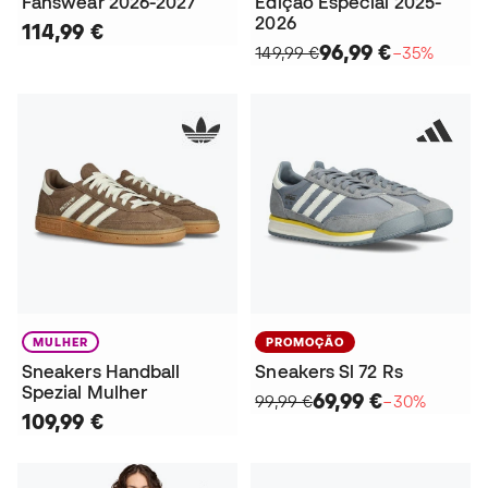
Fanswear 2026-2027
Edição Especial 2025-
2026
114,99 €
96,99 €
149,99 €
−35%
MULHER
PROMOÇÃO
Sneakers Handball
Sneakers Sl 72 Rs
Spezial Mulher
69,99 €
99,99 €
−30%
109,99 €